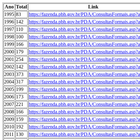
Ano
Total
Link
1995
83
https://fazenda.pbh.gov.br/PDA/ConsultasFormais.asp
1996
142
https://fazenda.pbh.gov.br/PDA/ConsultasFormais.asp
1997
110
https://fazenda.pbh.gov.br/PDA/ConsultasFormais.asp
1998
100
https://fazenda.pbh.gov.br/PDA/ConsultasFormais.asp
1999
166
https://fazenda.pbh.gov.br/PDA/ConsultasFormais.asp
2000
179
https://fazenda.pbh.gov.br/PDA/ConsultasFormais.asp
2001
254
https://fazenda.pbh.gov.br/PDA/ConsultasFormais.asp
2002
142
https://fazenda.pbh.gov.br/PDA/ConsultasFormais.asp
2003
373
https://fazenda.pbh.gov.br/PDA/ConsultasFormais.asp
2004
317
https://fazenda.pbh.gov.br/PDA/ConsultasFormais.asp
2005
199
https://fazenda.pbh.gov.br/PDA/ConsultasFormais.asp
2006
173
https://fazenda.pbh.gov.br/PDA/ConsultasFormais.asp
2007
221
https://fazenda.pbh.gov.br/PDA/ConsultasFormais.asp
2008
166
https://fazenda.pbh.gov.br/PDA/ConsultasFormais.asp
2009
159
https://fazenda.pbh.gov.br/PDA/ConsultasFormais.asp
2010
192
https://fazenda.pbh.gov.br/PDA/ConsultasFormais.asp
2011
130
https://fazenda.pbh.gov.br/PDA/ConsultasFormais.asp