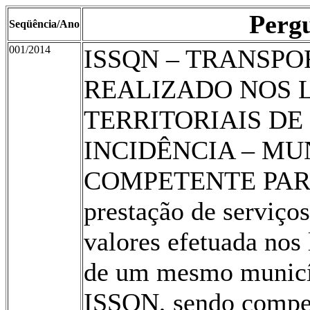
Perg
Seqüência/Ano
001/2014
ISSQN – TRANSPO
REALIZADO NOS 
TERRITORIAIS DE
INCIDÊNCIA – MU
COMPETENTE PAR
prestação de serviços
valores efetuada nos 
de um mesmo municíp
ISSQN, sendo compet