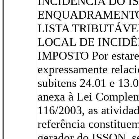
INCIDÊNCIA DO I
ENQUADRAMENT
LISTA TRIBUTÁVE
LOCAL DE INCIDÊ
IMPOSTO Por estar
expressamente relac
subitens 24.01 e 13.0
anexa à Lei Comple
116/2003, as ativida
referência constituem
gerador do ISSQN, s