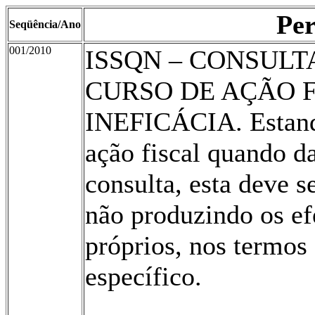
Pe
Seqüência/Ano
001/2010
ISSQN – CONSUL
CURSO DE AÇÃO F
INEFICÁCIA. Estand
ação fiscal quando d
consulta, esta deve s
não produzindo os ef
próprios, nos termo
específico.