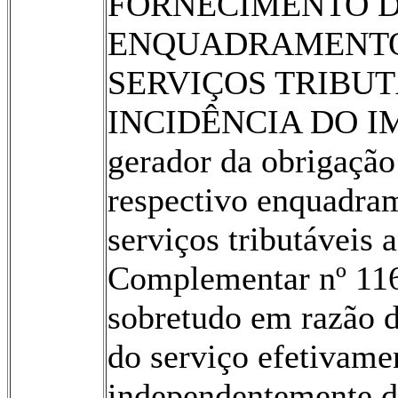
FORNECIMENTO D
ENQUADRAMENTO 
SERVIÇOS TRIBUT
INCI­DÊNCIA DO IM
gerador da obrigação 
respectivo en­quadram
serviços tributáveis 
Complementar nº 116
sobretudo em razão d
do serviço efetivame
independentemente d