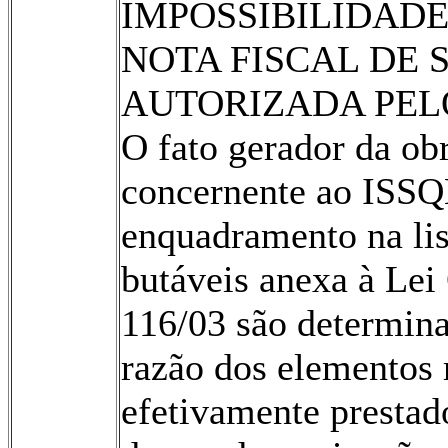
IMPOSSIBILI­DAD
NOTA FISCAL DE S
AUTORIZADA PELO
O fato gerador da obr
concernente ao IS­SQ
enquadramento na list
butáveis anexa à Le
116/03 são determi­n
razão dos elementos m
efetivamente presta