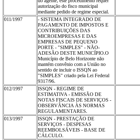
do agente, este procedimento requer
autorização do fisco municipal
mediante pedido de regime especial.
011/1997
- SISTEMA INTEGRADO DE
PAGAMENTO DE IMPOSTOS E
CONTRIBUIÇÕES DAS
MICROEMPRESAS E DAS
EMPRESAS DE PEQUENO
PORTE - "SIMPLES" - NÃO-
ADESÃO DESTE MUNICÍPIO.O
Município de Belo Horizonte não
mantém convênio com a União no
sentido de incluir o ISSQN ao
"SIMPLES" criado pela Lei Federal
9317/96.
012/1997
ISSQN - REGIME DE
ESTIMATIVA - EMISSÃO DE
NOTAS FISCAIS DE SERVIÇOS -
OBSERVÂNCIA ÀS NORMAS
REGULAMENTARES.
013/1997
ISSQN - PRESTAÇÃO DE
SERVIÇOS - DESPESAS
REEMBOLSÁVEIS - BASE DE
CÁLCULO.