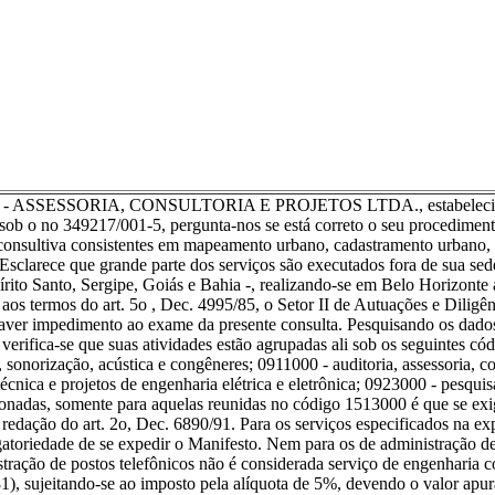
ASSESSORIA, CONSULTORIA E PROJETOS LTDA., estabelecida nesta C
 o no 349217/001-5, pergunta-nos se está correto o seu procedimento
consultiva consistentes em mapeamento urbano, cadastramento urbano, e
 Esclarece que grande parte dos serviços são executados fora de sua se
pírito Santo, Sergipe, Goiás e Bahia -, realizando-se em Belo Horizo
aos termos do art. 5o , Dec. 4995/85, o Setor II de Autuações e Diligê
haver impedimento ao exame da presente consulta. Pesquisando os dados
 verifica-se que suas atividades estão agrupadas ali sob os seguintes c
, sonorização, acústica e congêneres; 0911000 - auditoria, assessoria, c
técnica e projetos de engenharia elétrica e eletrônica; 0923000 - pesqui
ionadas, somente para aquelas reunidas no código 1513000 é que se exig
redação do art. 2o, Dec. 6890/91. Para os serviços especificados na ex
atoriedade de se expedir o Manifesto. Nem para os de administração de 
stração de postos telefônicos não é considerada serviço de engenharia 
1), sujeitando-se ao imposto pela alíquota de 5%, devendo o valor apur