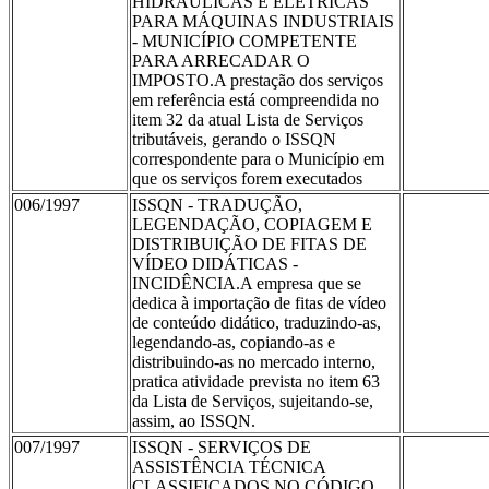
HIDRÁULICAS E ELÉTRICAS
PARA MÁQUINAS INDUSTRIAIS
- MUNICÍPIO COMPETENTE
PARA ARRECADAR O
IMPOSTO.A prestação dos serviços
em referência está compreendida no
item 32 da atual Lista de Serviços
tributáveis, gerando o ISSQN
correspondente para o Município em
que os serviços forem executados
006/1997
ISSQN - TRADUÇÃO,
LEGENDAÇÃO, COPIAGEM E
DISTRIBUIÇÃO DE FITAS DE
VÍDEO DIDÁTICAS -
INCIDÊNCIA.A empresa que se
dedica à importação de fitas de vídeo
de conteúdo didático, traduzindo-as,
legendando-as, copiando-as e
distribuindo-as no mercado interno,
pratica atividade prevista no item 63
da Lista de Serviços, sujeitando-se,
assim, ao ISSQN.
007/1997
ISSQN - SERVIÇOS DE
ASSISTÊNCIA TÉCNICA
CLASSIFICADOS NO CÓDIGO