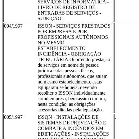
SERVIÇOS DE INFORMÁTICA -
LIVRO DE REGISTRO DE
ENTRADAS DE SERVIÇOS -
SUJEIÇÃO.
004/1997
ISSQN - SERVIÇOS PRESTADOS
POR EMPRESA E POR
PROFISSIONAIS AUTÔNOMOS
NO MESMO
ESTABELECIMENTO -
INCIDÊNCIA - OBRIGAÇÃO
TRIBUTÁRIA.Ocorrendo prestação
de serviços em nome da pessoa
jurídica e das pessoas físicas,
profissionais autônomos, que atuam
no mesmo estabelecimento, estas
equiparam-se àquela, devendo
recolher o ISSQN individualmente
como empresa, bem assim cumprir,
nesta condição, as obrigações
acessórias ditadas pela legislação.
005/1997
ISSQN - INSTALAÇÕES DE
.
SISTEMAS DE PREVENÇÃO E
COMBATE A INCÊNDIOS EM
EDIFICAÇÕES - INSTALAÇÕES