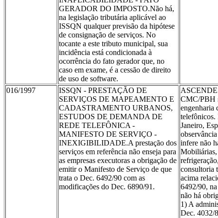
GERADOR DO IMPOSTO.Não há,
na legislação tributária aplicável ao
ISSQN qualquer previsão da hipótese
de consignação de serviços. No
tocante a este tributo municipal, sua
incidência está condicionada à
ocorrência do fato gerador que, no
caso em exame, é a cessão de direito
de uso de software.
016/1997
ISSQN - PRESTAÇÃO DE
ASCENDE - 
SERVIÇOS DE MAPEAMENTO E
CMC/PBH sob
CADASTRAMENTO URBANOS,
engenharia 
ESTUDOS DE DEMANDA DE
telefônicos.
REDE TELEFÔNICA -
Janeiro, Es
MANIFESTO DE SERVIÇO -
observância 
INEXIGIBILIDADE.A prestação dos
infere não 
serviços em referência não enseja para
Mobiliárias,
as empresas executoras a obrigação de
refrigeração
emitir o Manifesto de Serviço de que
consultoria 
trata o Dec. 6492/90 com as
acima relac
modificações do Dec. 6890/91.
6492/90, na 
não há obrig
1) A admini
Dec. 4032/8