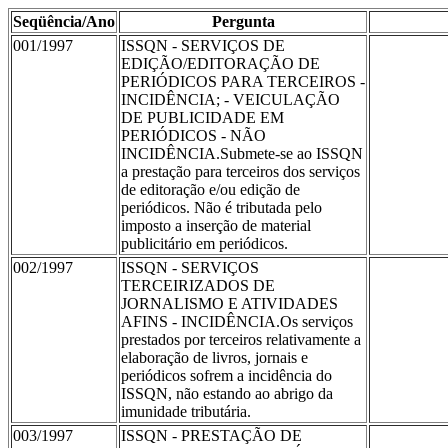
Seqüência/Ano
Pergunta
001/1997
ISSQN - SERVIÇOS DE
EDIÇÃO/EDITORAÇÃO DE
PERIÓDICOS PARA TERCEIROS -
INCIDÊNCIA; - VEICULAÇÃO
DE PUBLICIDADE EM
PERIÓDICOS - NÃO
INCIDÊNCIA.Submete-se ao ISSQN
a prestação para terceiros dos serviços
de editoração e/ou edição de
periódicos. Não é tributada pelo
imposto a inserção de material
publicitário em periódicos.
002/1997
ISSQN - SERVIÇOS
TERCEIRIZADOS DE
JORNALISMO E ATIVIDADES
AFINS - INCIDÊNCIA.Os serviços
prestados por terceiros relativamente a
elaboração de livros, jornais e
periódicos sofrem a incidência do
ISSQN, não estando ao abrigo da
imunidade tributária.
003/1997
ISSQN - PRESTAÇÃO DE