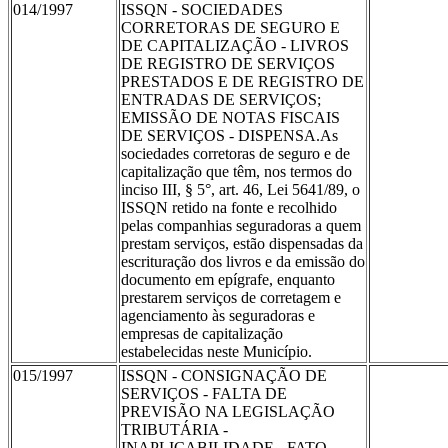
014/1997
ISSQN - SOCIEDADES
CORRETORAS DE SEGURO E
DE CAPITALIZAÇÃO - LIVROS
DE REGISTRO DE SERVIÇOS
PRESTADOS E DE REGISTRO DE
ENTRADAS DE SERVIÇOS;
EMISSÃO DE NOTAS FISCAIS
DE SERVIÇOS - DISPENSA.As
sociedades corretoras de seguro e de
capitalização que têm, nos termos do
inciso III, § 5°, art. 46, Lei 5641/89, o
ISSQN retido na fonte e recolhido
pelas companhias seguradoras a quem
prestam serviços, estão dispensadas da
escrituração dos livros e da emissão do
documento em epígrafe, enquanto
prestarem serviços de corretagem e
agenciamento às seguradoras e
empresas de capitalização
estabelecidas neste Município.
015/1997
ISSQN - CONSIGNAÇÃO DE
SERVIÇOS - FALTA DE
PREVISÃO NA LEGISLAÇÃO
TRIBUTÁRIA -
INAPLICABILIDADE - FATO