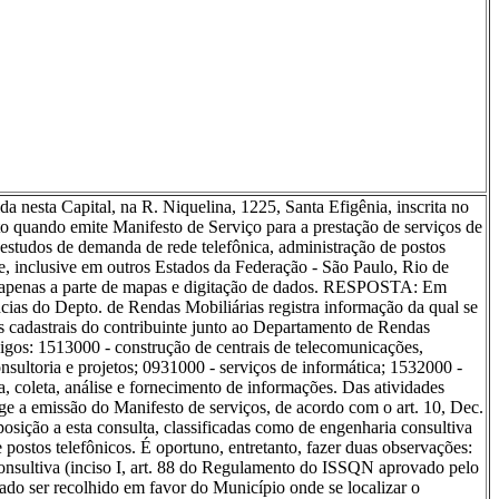
apital, na R. Niquelina, 1225, Santa Efigênia, inscrita no
 quando emite Manifesto de Serviço para a prestação de serviços de
studos de demanda de rede telefônica, administração de postos
de, inclusive em outros Estados da Federação - São Paulo, Rio de
nte apenas a parte de mapas e digitação de dados. RESPOSTA: Em
ncias do Depto. de Rendas Mobiliárias registra informação da qual se
 cadastrais do contribuinte junto ao Departamento de Rendas
ódigos: 1513000 - construção de centrais de telecomunicações,
onsultoria e projetos; 0931000 - serviços de informática; 1532000 -
sa, coleta, análise e fornecimento de informações. Das atividades
e a emissão do Manifesto de serviços, de acordo com o art. 10, Dec.
posição a esta consulta, classificadas como de engenharia consultiva
postos telefônicos. É oportuno, entretanto, fazer duas observações:
consultiva (inciso I, art. 88 do Regulamento do ISSQN aprovado pelo
ado ser recolhido em favor do Município onde se localizar o