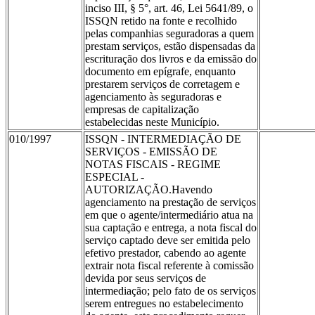
inciso III, § 5°, art. 46, Lei 5641/89, o
ISSQN retido na fonte e recolhido
pelas companhias seguradoras a quem
prestam serviços, estão dispensadas da
escrituração dos livros e da emissão do
documento em epígrafe, enquanto
prestarem serviços de corretagem e
agenciamento às seguradoras e
empresas de capitalização
estabelecidas neste Município.
010/1997
ISSQN - INTERMEDIAÇÃO DE
SERVIÇOS - EMISSÃO DE
NOTAS FISCAIS - REGIME
ESPECIAL -
AUTORIZAÇÃO.Havendo
agenciamento na prestação de serviços
em que o agente/intermediário atua na
sua captação e entrega, a nota fiscal do
serviço captado deve ser emitida pelo
efetivo prestador, cabendo ao agente
extrair nota fiscal referente à comissão
devida por seus serviços de
intermediação; pelo fato de os serviços
serem entregues no estabelecimento