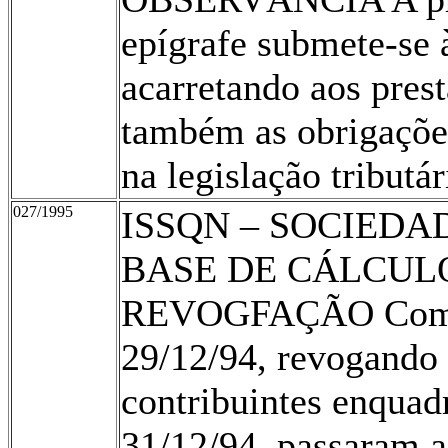
epígrafe submete-se 
acarretando aos pres
também as obrigações
na legislação tributá
027/1995
ISSQN – SOCIEDAD
BASE DE CÁLCULO
REVOGFAÇÃO Com a 
29/12/94, revogando 
contribuintes enquadr
31/12/94, passaram a