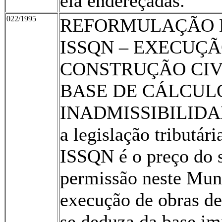
ela endereçadas.
022/1995
REFORMULAÇÃO DE
ISSQN – EXECUÇÃ
CONSTRUÇÃO CIV
BASE DE CÁLCULO
INADMISSIBILIDAD
a legislação tributári
ISSQN é o preço do s
permissão neste Muni
execução de obras de
se deduza da base imp