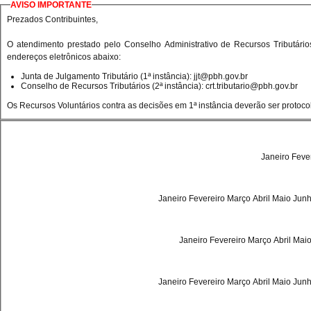
AVISO IMPORTANTE
Prezados Contribuintes,
O atendimento prestado pelo Conselho Administrativo de Recursos Tributári
endereços eletrônicos abaixo:
Junta de Julgamento Tributário (1ª instância):
jjt@pbh.gov.br
Conselho de Recursos Tributários (2ª instância):
crt.tributario@pbh.gov.br
Os Recursos Voluntários contra as decisões em 1ª instância deverão ser protoco
Janeiro
Feve
Janeiro
Fevereiro
Março
Abril
Maio
Jun
Janeiro
Fevereiro
Março
Abril
Mai
Janeiro
Fevereiro
Março
Abril
Maio
Jun