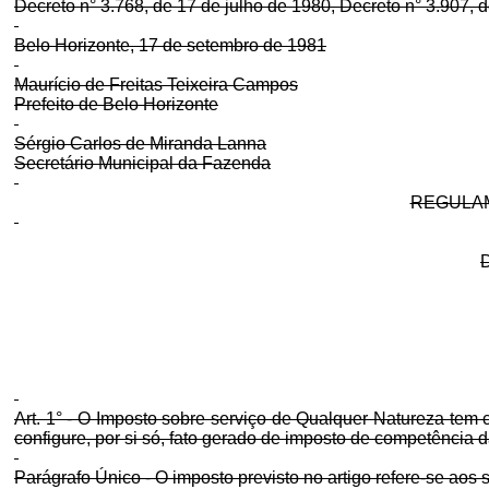
Decreto n° 3.768, de 17 de julho de 1980, Decreto n° 3.907, d
Belo Horizonte, 17 de setembro de 1981
Maurício de Freitas Teixeira Campos
Prefeito de Belo Horizonte
Sérgio Carlos de Miranda Lanna
Secretário Municipal da Fazenda
REGULAM
Art. 1° - O Imposto sobre serviço de Qualquer Natureza tem
configure, por si só, fato gerado de imposto de competência 
Parágrafo Único - O imposto previsto no artigo refere-se aos 