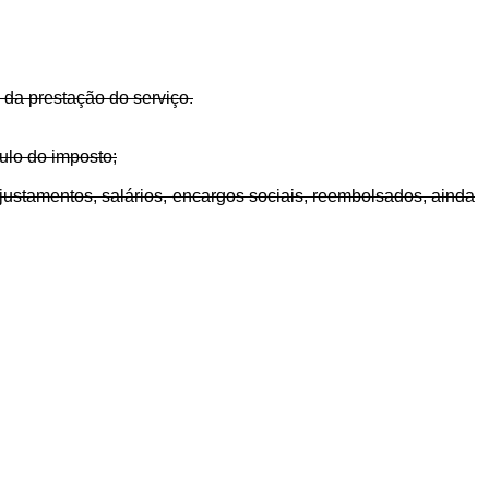
e da prestação do serviço.
tulo do imposto;
ajustamentos, salários, encargos sociais, reembolsados, ainda