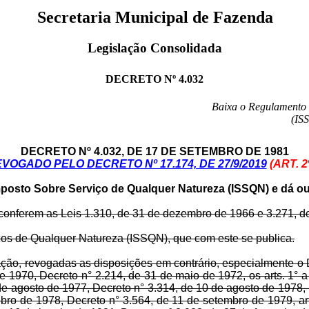
Secretaria Municipal de Fazenda
Legislação Consolidada
DECRETO Nº 4.032
Baixa o Regulamento 
(ISS
DECRETO Nº 4.032, DE 17 DE SETEMBRO DE 1981
VOGADO PELO DECRETO Nº 17.174, DE 27/9/2019
(ART. 2º,
posto Sobre Serviço de Qualquer Natureza (ISSQN) e dá ou
e conferem as Leis 1.310, de 31 de dezembro de 1966 e 3.271, d
ços de Qualquer Natureza (ISSQN), que com este se publica.
cação, revogadas as disposições em contrário, especialmente o 
e 1970, Decreto n° 2.214, de 31 de maio de 1972, os arts. 1° a
e agosto de 1977, Decreto n° 3.314, de 10 de agosto de 1978, 
bro de 1978, Decreto n° 3.564, de 11 de setembro de 1979, ar