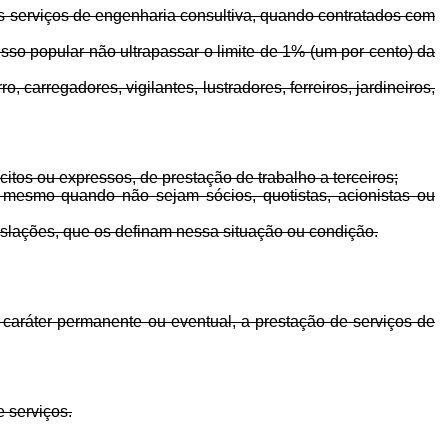
vos serviços de engenharia consultiva, quando contratados com
esso popular não ultrapassar o limite de 1% (um por cento) da
 carregadores, vigilantes, lustradores, ferreiros, jardineiros,
ácitos ou expressos, de prestação de trabalho a terceiros;
, mesmo quando não sejam sócios, quotistas, acionistas ou
egislações, que os definam nessa situação ou condição.
 caráter permanente ou eventual, a prestação de serviços de
e serviços.