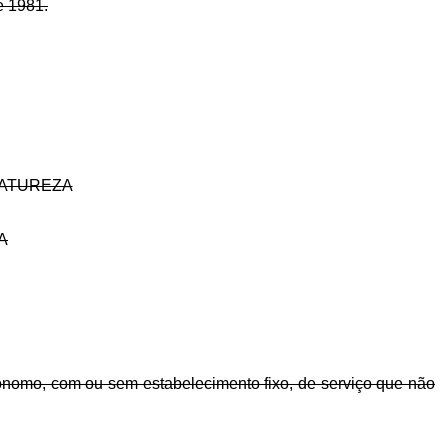
e 1981.
NATUREZA
A
tônomo, com ou sem estabelecimento fixo, de serviço que não