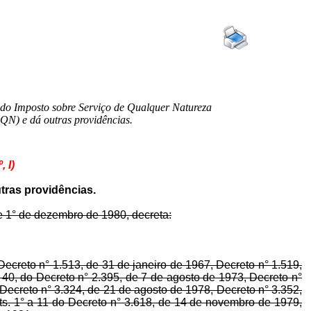
do Imposto sobre Serviço de Qualquer Natureza
QN) e dá outras providências.
 I)
tras providências.
e 1° de dezembro de 1980, decreta:
Decreto n° 1.513, de 31 de janeiro de 1967, Decreto n° 1.519,
 40, do Decreto n° 2.395, de 7 de agosto de 1973, Decreto n°
Decreto n° 3.324, de 21 de agosto de 1978, Decreto n° 3.352,
ts. 1° a 11 do Decreto n° 3.618, de 14 de novembro de 1979,