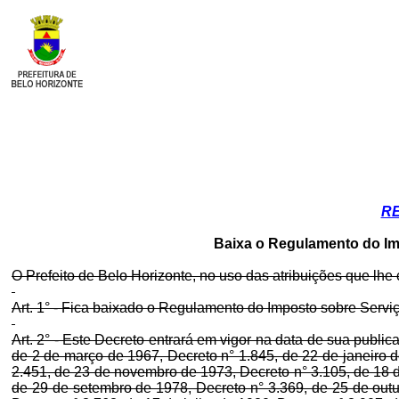
RE
Baixa o Regulamento do Im
O Prefeito de Belo Horizonte, no uso das atribuições que lh
Art. 1° - Fica baixado o Regulamento do Imposto sobre Servi
Art. 2° - Este Decreto entrará em vigor na data de sua publi
de 2 de março de 1967, Decreto n° 1.845, de 22 de janeiro d
2.451, de 23 de novembro de 1973, Decreto n° 3.105, de 18 d
de 29 de setembro de 1978, Decreto n° 3.369, de 25 de outu