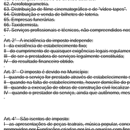
62. Aerofotogrametria.
63. Distribuição de filme cinematográfico e de “vídeo-tapes”.
64. Distribuição e venda de bilhetes de loteria.
65. Empresas funerárias.
66. Taxidermista.
67. Serviços profissionais e técnicos, não compreendidos nos 
Art. 2° - A incidência do imposto independe:
I - da existência de estabelecimento fixo;
II - do cumprimento de quaisquer exigências legais regulamen
III - de ser a prestadora de serviços legalmente constituída;
IV - do resultado financeiro obtido.
Art. 3° - O imposto é devido no Município:
I - quando o serviço for prestado através de estabelecimento sit
II - quando na falta de estabelecimento, houver domicílio do pr
III - quando a execução de obras de construção civil localizar-s
IV - quando o prestador do serviço, ainda que autônomo, mesm
Art. 4° - São isentos de imposto:
I - as apresentações de peças teatrais, música popular, conce
promovidos por Fundações criadas por lei e aquelas com fins