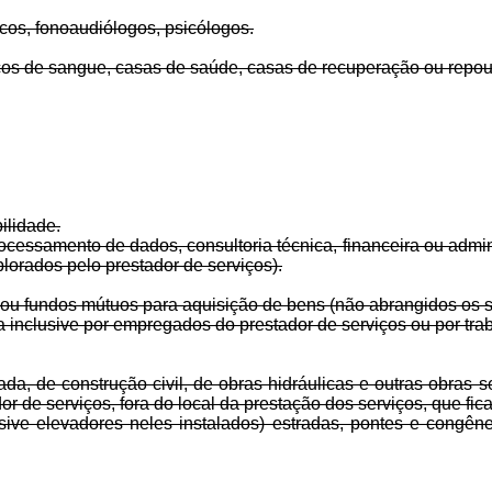
ticos, fonoaudiólogos, psicólogos.
ancos de sangue, casas de saúde, casas de recuperação ou repo
ilidade.
essamento de dados, consultoria técnica, financeira ou admini
plorados pelo prestador de serviços).
ou fundos mútuos para aquisição de bens (não abrangidos os ser
inclusive por empregados do prestador de serviços ou por trab
a, de construção civil, de obras hidráulicas e outras obras 
r de serviços, fora do local da prestação dos serviços, que fic
usive elevadores neles instalados) estradas, pontes e congên