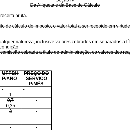
Da Alíquota e da Base de Cálculo
receita bruta.
ito de cálculo do imposto, o valor total a ser recebido em virtud
qualquer natureza, inclusive valores cobrados em separados a tí
 condição;
 comissão cobrada a título de administração, os valores dos re
UFPBH
PREÇO DO
P/ANO
SERVIÇO
P/MÊS
1
0,7
0,35
3