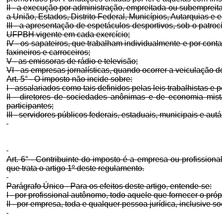
II - a execução por administração, empreitada ou subempreita
a União, Estados, Distrito Federal, Municípios, Autarquias e
III - a apresentação de espetáculos desportivos, sob o patro
UFPBH vigente em cada exercício;
IV - os sapateiros, que trabalham individualmente e por conta 
faxineiros e carroceiros;
V - as emissoras de rádio e televisão;
VI - as empresas jornalísticas, quando ocorrer a veiculação 
Art. 5° - O imposto não incide sobre:
I - assalariados como tais definidos pelas leis trabalhistas e
II - diretores de sociedades anônimas e de economia mist
participantes;
III - servidores públicos federais, estaduais, municipais e a
Art. 6° - Contribuinte do imposto é a empresa ou profissio
que trata o artigo 1º deste regulamento.
Parágrafo Único - Para os efeitos deste artigo, entende-se:
I - por profissional autônomo, todo aquele que fornecer o próp
II - por empresa, toda e qualquer pessoa jurídica, inclusive s