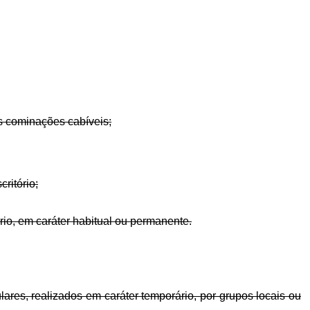
as cominações cabíveis;
critório;
rio, em caráter habitual ou permanente.
ulares, realizados em caráter temporário, por grupos locais ou