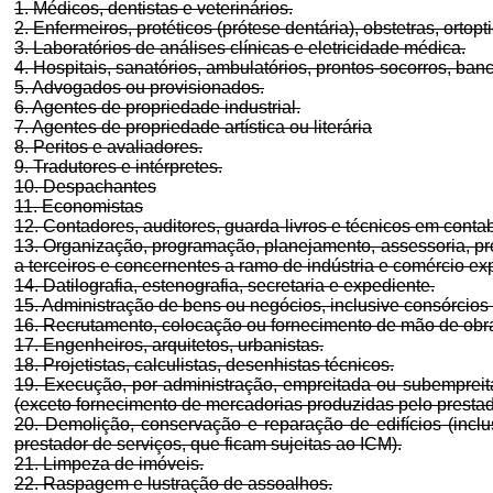
1. Médicos, dentistas e veterinários.
2. Enfermeiros, protéticos (prótese dentária), obstetras, ortop
3. Laboratórios de análises clínicas e eletricidade médica.
4. Hospitais, sanatórios, ambulatórios, prontos-socorros, b
5. Advogados ou provisionados.
6. Agentes de propriedade industrial.
7. Agentes de propriedade artística ou literária
8. Peritos e avaliadores.
9. Tradutores e intérpretes.
10. Despachantes
11. Economistas
12. Contadores, auditores, guarda-livros e técnicos em contab
13. Organização, programação, planejamento, assessoria, proc
a terceiros e concernentes a ramo de indústria e comércio ex
14. Datilografia, estenografia, secretaria e expediente.
15. Administração de bens ou negócios, inclusive consórcios 
16. Recrutamento, colocação ou fornecimento de mão de obra 
17. Engenheiros, arquitetos, urbanistas.
18. Projetistas, calculistas, desenhistas técnicos.
19. Execução, por administração, empreitada ou subempreitad
(exceto fornecimento de mercadorias produzidas pelo prestado
20. Demolição, conservação e reparação de edifícios (incl
prestador de serviços, que ficam sujeitas ao ICM).
21. Limpeza de imóveis.
22. Raspagem e lustração de assoalhos.