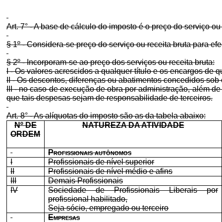
Art. 7° - A base de cálculo do imposto é o preço do serviço ou 
§ 1º - Considera-se preço do serviço ou receita bruta para efe
§ 2º - Incorporam-se ao preço dos serviços ou receita bruta:
I - Os valores acrescidos a qualquer título e os encargos de 
II - Os descontos, diferenças ou abatimentos concedidos sob
III - no caso de execução de obra por administração, além de
que tais despesas sejam de responsabilidade de terceiros.
Art. 8° - As alíquotas do imposto são as da tabela abaixo:
Nº DE
NATUREZA DA ATIVIDADE
ORDEM
Profissionais autônomos
I
Profissionais de nível superior
II
Profissionais de nível médio e afins
III
Demais Profissionais
IV
Sociedade de Profissionais Liberais por
profissional habilitado,
Seja sócio, empregado ou terceiro
Empresas