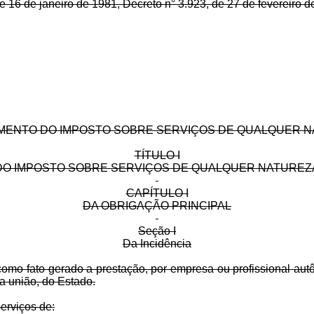
e 16 de janeiro de 1981, Decreto n° 3.923, de 27 de fevereiro d
ENTO DO IMPOSTO SOBRE SERVIÇOS DE QUALQUER 
TÍTULO I
DO IMPOSTO SOBRE SERVIÇOS DE QUALQUER NATUREZ
CAPÍTULO I
DA OBRIGAÇÃO PRINCIPAL
Seção I
Da Incidência
 como fato gerado a prestação, por empresa ou profissional au
da união, do Estado.
serviços de: