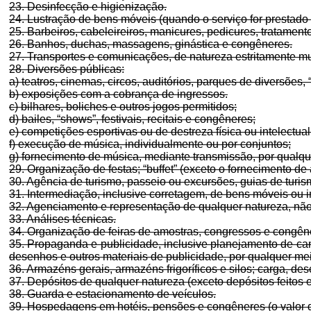
23. Desinfecção e higienização.
24. Lustração de bens móveis (quando o serviço for prestado a
25. Barbeiros, cabeleireiros, manicures, pedicures, tratament
26. Banhos, duchas, massagens, ginástica e congêneres.
27. Transportes e comunicações, de natureza estritamente mu
28. Diversões públicas:
a) teatros, cinemas, circos, auditórios, parques de diversões,
b) exposições com a cobrança de ingressos.
c) bilhares, boliches e outros jogos permitidos;
d) bailes, “shows”, festivais, recitais e congêneres;
e) competições esportivas ou de destreza física ou intelectua
f) execução de música, individualmente ou por conjuntos;
g) fornecimento de música, mediante transmissão, por qualqu
29. Organização de festas; “buffet” (exceto o fornecimento de
30. Agência de turismo, passeio ou excursões, guias de turis
31. Intermediação, inclusive corretagem, de bens móveis ou 
32. Agenciamento e representação de qualquer natureza, não i
33. Análises técnicas.
34. Organização de feiras de amostras, congressos e congên
35. Propaganda e publicidade, inclusive planejamento de cam
desenhos e outros materiais de publicidade, por qualquer me
36. Armazéns gerais, armazéns frigoríficos e silos; carga, de
37. Depósitos de qualquer natureza (exceto depósitos feitos e
38. Guarda e estacionamento de veículos.
39. Hospedagens em hotéis, pensões e congêneres (o valor da