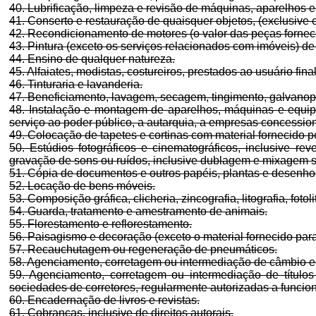
40. Lubrificação, limpeza e revisão de máquinas, aparelhos e
41. Conserto e restauração de quaisquer objetos, (exclusive e
42. Recondicionamento de motores (o valor das peças fornecid
43. Pintura (exceto os serviços relacionados com imóveis) de
44. Ensino de qualquer natureza.
45. Alfaiates, modistas, costureiros, prestados ao usuário fin
46. Tinturaria e lavanderia.
47. Beneficiamento, lavagem, secagem, tingimento, galvanopl
48. Instalação e montagem de aparelhos, máquinas e equipa
serviço ao poder público, a autarquia, a empresas concession
49. Colocação de tapetes e cortinas com material fornecido pe
50. Estúdios fotográficos e cinematográficos, inclusive re
gravação de sons ou ruídos, inclusive dublagem e mixagem 
51. Cópia de documentos e outros papéis, plantas e desenhos
52. Locação de bens móveis.
53. Composição gráfica, clicheria, zincografia, litografia, fotoli
54. Guarda, tratamento e amestramento de animais.
55. Florestamento e reflorestamento.
56. Paisagismo e decoração (exceto o material fornecido para
57. Recauchutagem ou regeneração de pneumáticos.
58. Agenciamento, corretagem ou intermediação de câmbio e
59. Agenciamento, corretagem ou intermediação de títulos q
sociedades de corretores, regularmente autorizadas a funcion
60. Encadernação de livros e revistas.
61. Cobranças, inclusive de direitos autorais.