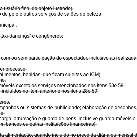
 usuário final do objeto lustrado).
o de pele e outros serviços de salões de beleza.
nicipal.
 “táxi-dancings” e congêneres;
l com ou sem participação do espectador, inclusive as realizada
er processo.
 alimentos, bebidas, que ficam sujeitos ao ICM).
mo.
imóveis exceto os serviços mencionados nos itens 58e 59.
ncluídos no item anterior e nos itens 28e 59.
eres.
panhas ou sistemas de publicidade; elaboração de desenhos, te
io.
scarga, arrumação e guarda de bens, inclusive guarda-móveis e 
m bancos ou outras instituições financeiras).
 alimentação, quando incluído no preço da diária ou mensalidad