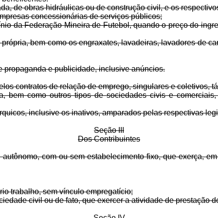
da, de obras hidráulicas ou de construção civil, e os respecti
 empresas concessionárias de serviços públicos;
cínio da Federação Mineira de Futebol, quando o preço do ingr
própria, bem como os engraxates, lavadeiras, lavadores de carro,
de propaganda e publicidade, inclusive anúncios.
 pelos contratos de relação de emprego, singulares e coletivos, t
a, bem como outros tipos de sociedades civis e comerciais
utárquicos, inclusive os inativos, amparados pelas respectivas l
Seção III
Dos Contribuintes
nal autônomo, com ou sem estabelecimento fixo, que exerça, em
rio trabalho, sem vínculo empregatício;
ociedade civil ou de fato, que exercer a atividade de prestação d
Seção IV