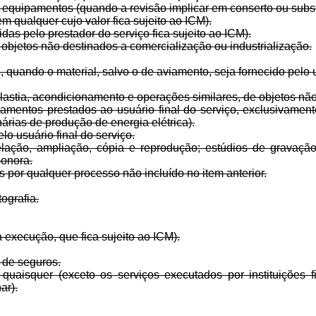
 equipamentos (quando a revisão implicar em conserto ou substi
m qualquer cujo valor fica sujeito ao ICM).
as pelo prestador do serviço fica sujeito ao ICM).
 objetos não destinados a comercialização ou industrialização.
al, quando o material, salvo o de aviamento, seja fornecido pelo 
astia, acondicionamento e operações similares, de objetos não
mentos prestados ao usuário final do serviço, exclusivamente
árias de produção de energia elétrica).
lo usuário final do serviço.
velação, ampliação, cópia e reprodução; estúdios de gravação
sonora.
 por qualquer processo não incluído no item anterior.
tografia.
 execução, que fica sujeito ao ICM).
 de seguros.
uaisquer (exceto os serviços executados por instituições fi
ar).