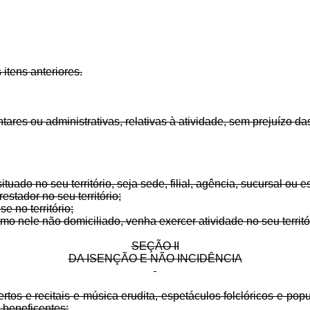
itens anteriores.
tares ou administrativas, relativas à atividade, sem prejuízo d
uado no seu território, seja sede, filial, agência, sucursal ou es
estador no seu território;
e no território;
o nele não domiciliado, venha exercer atividade no seu territó
SEÇÃO II
DA ISENÇÃO E NÃO INCIDÊNCIA
rtos e recitais e música erudita, espetáculos folclóricos e pop
 beneficentes: